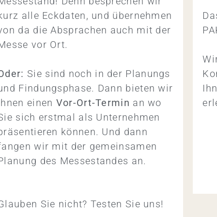
Messestand! Denn besprechen wir
kurz alle Eckdaten, und übernehmen
Da
von da die Absprachen auch mit der
PA
Messe vor Ort.
Wi
Oder:
Sie sind noch in der Planungs
Ko
und Findungsphase. Dann bieten wir
Ih
Ihnen einen
Vor-Ort-Termin
an wo
erl
Sie sich erstmal als Unternehmen
präsentieren können. Und dann
fangen wir mit der gemeinsamen
Planung des Messestandes an.
Glauben Sie nicht? Testen Sie uns!